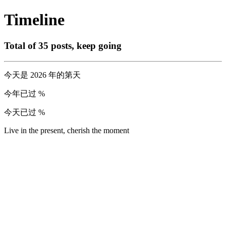
Timeline
Total of 35 posts, keep going
今天是
2026
年的第
天
今年已过
%
今天已过
%
Live in the present, cherish the moment
2026
(
15
)
05/31
五月碎碎念——宅家的一个月
Note
05/18
四月碎碎念——今年第三次去杭州
Note
04/07
三月碎碎念——相差最大的一个月
Note
03/17
参加阿里白帽大会心得
Note
02/26
二月碎碎念——真是精彩的一个月
Note