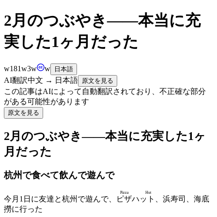
2月のつぶやき——本当に充
実した1ヶ月だった
w
181
w
3
w
w
日本語
AI翻訳
中文
→
日本語
原文を見る
この記事はAIによって自動翻訳されており、不正確な部分
がある可能性があります
原文を見る
2月のつぶやき——本当に充実した1ヶ
月だった
杭州で食べて飲んで遊んで
Pizza
Hut
今月1日に友達と杭州で遊んで、
ピザハット
、浜寿司、海底
撈に行った